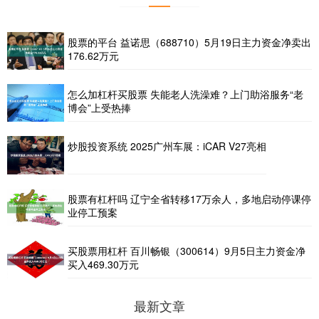
股票的平台 益诺思（688710）5月19日主力资金净卖出
176.62万元
怎么加杠杆买股票 失能老人洗澡难？上门助浴服务“老
博会”上受热捧
炒股投资系统 2025广州车展：iCAR V27亮相
股票有杠杆吗 辽宁全省转移17万余人，多地启动停课停
业停工预案
买股票用杠杆 百川畅银（300614）9月5日主力资金净
买入469.30万元
最新文章