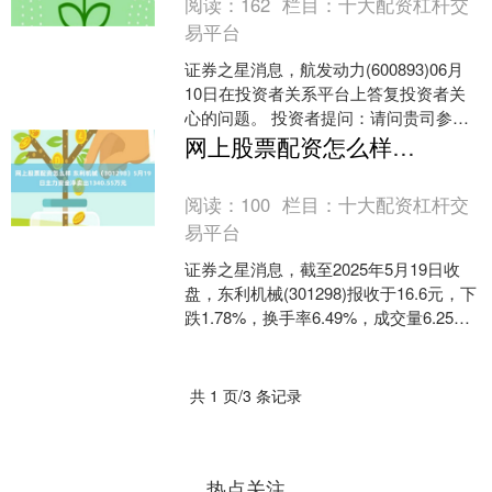
阅读：
162
栏目：
十大配资杠杆交
易平台
证券之星消息，航发动力(600893)06月
10日在投资者关系平台上答复投资者关
心的问题。 投资者提问：请问贵司参与
制造CJ系列发动机吗？建议加快大飞机
网上股票配资怎么样 东利机械（301298）5月19日主力资金净卖出1340.55万元
发动机国....
阅读：
100
栏目：
十大配资杠杆交
易平台
证券之星消息，截至2025年5月19日收
盘，东利机械(301298)报收于16.6元，下
跌1.78%，换手率6.49%，成交量6.25万
手，成交额1.03亿元。....
共 1 页/3 条记录
热点关注