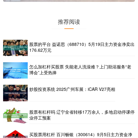
推荐阅读
股票的平台 益诺思（688710）5月19日主力资金净卖出
176.62万元
怎么加杠杆买股票 失能老人洗澡难？上门助浴服务“老
博会”上受热捧
炒股投资系统 2025广州车展：iCAR V27亮相
股票有杠杆吗 辽宁全省转移17万余人，多地启动停课停
业停工预案
买股票用杠杆 百川畅银（300614）9月5日主力资金净