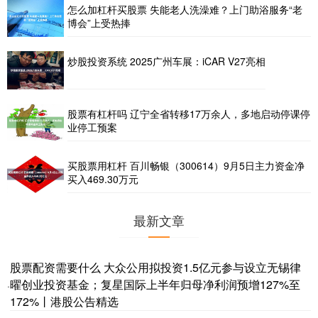
怎么加杠杆买股票 失能老人洗澡难？上门助浴服务“老
博会”上受热捧
炒股投资系统 2025广州车展：iCAR V27亮相
股票有杠杆吗 辽宁全省转移17万余人，多地启动停课停
业停工预案
买股票用杠杆 百川畅银（300614）9月5日主力资金净
买入469.30万元
最新文章
股票配资需要什么 大众公用拟投资1.5亿元参与设立无锡律
曜创业投资基金；复星国际上半年归母净利润预增127%至
·
172%丨港股公告精选