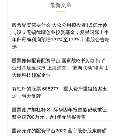
最新文章
股票配资需要什么 大众公用拟投资1.5亿元参
与设立无锡律曜创业投资基金；复星国际上半
·
年归母净利润预增127%至172%丨港股公告精
选
股票如何配资配资平台 国家战略长期加持 产
业根基底蕴深厚 上海浦东：“双向联动”培育壮
·
大硬科技领军企业
有杠杆的股票 688277，重大资产重组预案出
·
炉，明天复牌
股票账户加杠杆 ST际华因年报虚假记载被证
·
监会罚700万元，近1年无研报覆盖
国家允许的配资平台2022 蓝宇股份股东御硕
·