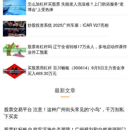
怎么加杠杆买股票 失能老人洗澡难？上门助浴服务“老
博会”上受热捧
炒股投资系统 2025广州车展：iCAR V27亮相
股票有杠杆吗 辽宁全省转移17万余人，多地启动停课停
业停工预案
买股票用杠杆 百川畅银（300614）9月5日主力资金净
买入469.30万元
最新文章
股票交易平台 注意！这种广州街头常见的“小鸟”，千万别私
·
下买卖
股票杠杆账户 筑牢滨海生态屏障！广州规划和自然资源部门