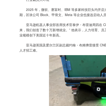
2025 年，微软、赛富时、IBM 等多家科技巨头均开启大
期，区块公司 Block、甲骨文、Meta 等企业也接连启动人
亚马逊机器人事业部首席技术官泰伊・布雷迪周四在 CN
来，我们创造了数十万新增就业。” 他表示，人力培育、
业规模创下美国近十年新高。
亚马逊英国及爱尔兰区副总裁约翰・布姆弗雷接受 CNB
人才招工难。