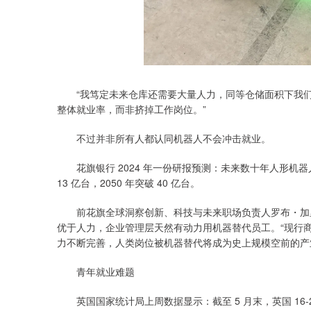
“我笃定未来仓库还需要大量人力，同等仓储面积下我们
整体就业率，而非挤掉工作岗位。”
不过并非所有人都认同机器人不会冲击就业。
花旗银行 2024 年一份研报预测：未来数十年人形机器
13 亿台，2050 年突破 40 亿台。
前花旗全球洞察创新、科技与未来职场负责人罗布・加里克今
优于人力，企业管理层天然有动力用机器替代员工。“现行商
力不断完善，人类岗位被机器替代将成为史上规模空前的产
青年就业难题
英国国家统计局上周数据显示：截至 5 月末，英国 16