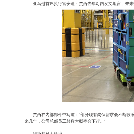
亚马逊首席执行官安迪・贾西去年对内发文坦言，未来
贾西在内部邮件中写道：“部分现有岗位需求会不断收缩
来几年，公司总部员工总数大概率会下行。”
行业裁员大环境