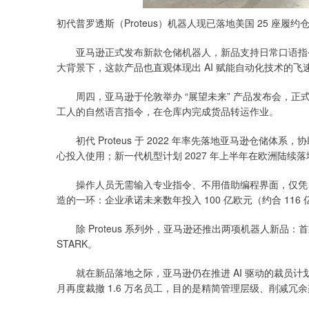
初代普罗透斯（Proteus）机器人现已落地美国 25 座履约
亚马逊正式发布新款仓储机器人，新品支持日常口语指令
大背景下，这款产品也直观体现出 AI 赋能自动化技术的飞
周四，亚马逊于伦敦举办 “展望未来” 产品发布会，正式推
工人的自然语言指令，在仓库内完成货品转运作业。
初代 Proteus 于 2022 年率先落地亚马逊仓储体系，
心投入使用；新一代机型计划 2027 年上半年在欧洲陆续
操作人员无需输入专业指令、不用借助编程界面，仅凭日常口
造的一环：企业承诺未来数年投入 100 亿欧元（约合 11
除 Proteus 系列外，亚马逊还推出两项机器人新品：首
STARK。
就在新品落地之际，亚马逊仍在推进 AI 驱动的裁员计划：去
月再度裁撤 1.6 万名员工，目的是精简管理层级、削减冗